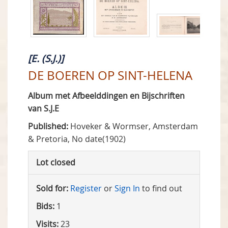
[E. (S.J.)]
DE BOEREN OP SINT-HELENA
Album met Afbeelddingen en Bijschriften
van S.J.E
Published:
Hoveker & Wormser, Amsterdam
& Pretoria, No date(1902)
Lot closed
Sold for:
Register
or
Sign In
to find out
Bids:
1
Visits:
23